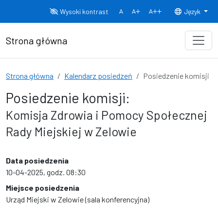
Przejdź do treści
Wysoki kontrast
Język
Normalny rozmiar czcionki
Rozmiar czcionki 150%
Rozmiar czcionki
Strona główna
Strona główna
Kalendarz posiedzeń
Posiedzenie komisji
Posiedzenie komisji:
Komisja Zdrowia i Pomocy Społecznej
Rady Miejskiej w Zelowie
Data posiedzenia
10-04-2025, godz. 08:30
Miejsce posiedzenia
Urząd Miejski w Zelowie (sala konferencyjna)