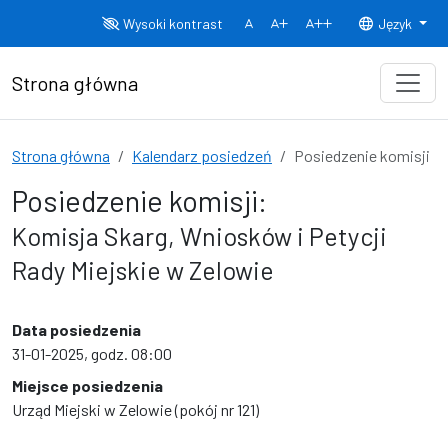
Przejdź do treści
Wysoki kontrast
Język
Normalny rozmiar czcionki
Rozmiar czcionki 150%
Rozmiar czcionki
Strona główna
Strona główna
Kalendarz posiedzeń
Posiedzenie komisji
Posiedzenie komisji:
Komisja Skarg, Wniosków i Petycji
Rady Miejskie w Zelowie
Data posiedzenia
31-01-2025, godz. 08:00
Miejsce posiedzenia
Urząd Miejski w Zelowie (pokój nr 121)