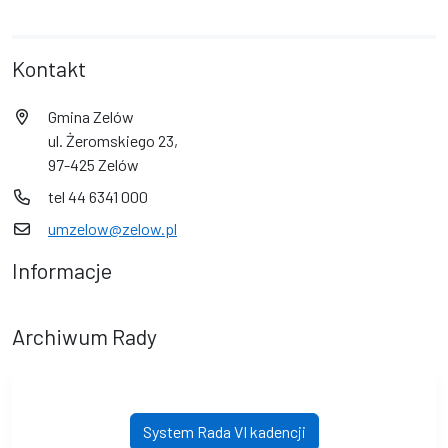
Kontakt
Gmina Zelów
ul. Żeromskiego 23,
97-425 Zelów
tel 44 6341 000
umzelow@zelow.pl
Informacje
Archiwum Rady
System Rada VI kadencji