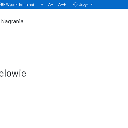
Wysoki kontrast
Język
Normalny rozmiar czcionki
Rozmiar czcionki 150%
Rozmiar czcionki 200%
Nagrania
elowie