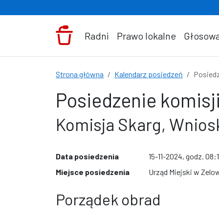
Przejdź do treści
Radni
Prawo lokalne
Głosowa
Strona główna
Kalendarz posiedzeń
Posiedz
Posiedzenie komisji
Komisja Skarg, Wniosk
Data posiedzenia
15-11-2024, godz. 08:
Miejsce posiedzenia
Urząd Miejski w Zelow
Porządek obrad