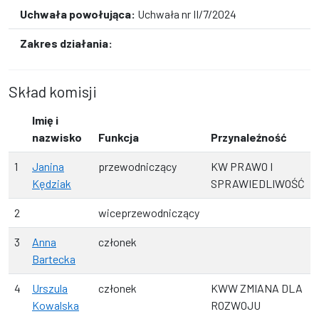
Uchwała powołująca:
Uchwała nr II/7/2024
Zakres działania:
Skład komisji
Imię i
nazwisko
Funkcja
Przynaleźność
1
Janina
przewodniczący
KW PRAWO I
Kędziak
SPRAWIEDLIWOŚĆ
2
wiceprzewodniczący
3
Anna
członek
Bartecka
4
Urszula
członek
KWW ZMIANA DLA
Kowalska
ROZWOJU