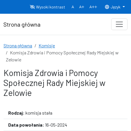
Przejdź do treści
Wysoki kontrast
Język
Normalny rozmiar czcionki
Rozmiar czcionki 150%
Rozmiar czcionki
Strona główna
Strona główna
Komisje
Komisja Zdrowia i Pomocy Społecznej Rady Miejskiej w
Zelowie
Komisja Zdrowia i Pomocy
Społecznej Rady Miejskiej w
Zelowie
Rodzaj:
komisja stała
Data powołania:
16-05-2024