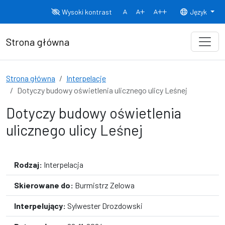
Przejdź do treści
Wysoki kontrast
Język
Normalny rozmiar czcionki
Rozmiar czcionki 150%
Rozmiar czcionki
Strona główna
Strona główna
Interpelacje
Dotyczy budowy oświetlenia ulicznego ulicy Leśnej
Dotyczy budowy oświetlenia
ulicznego ulicy Leśnej
Rodzaj:
Interpelacja
Skierowane do:
Burmistrz Zelowa
Interpelujący:
Sylwester Drozdowski