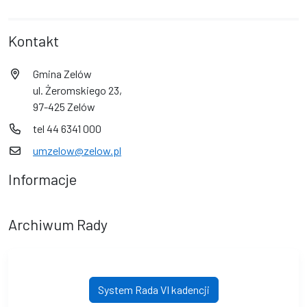
Kontakt
Gmina Zelów
ul. Żeromskiego 23,
97-425 Zelów
tel 44 6341 000
umzelow@zelow.pl
Informacje
Archiwum Rady
System Rada VI kadencji