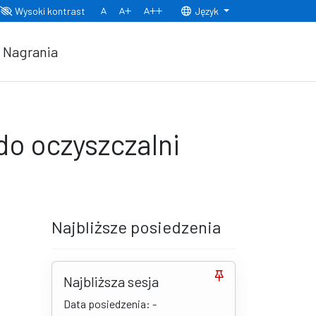
Wysoki kontrast
Język
Normalny rozmiar czcionki
Rozmiar czcionki 150%
Rozmiar czcionki 200%
Nagrania
do oczyszczalni
Najbliższe posiedzenia
Najbliższa sesja
Data posiedzenia: -