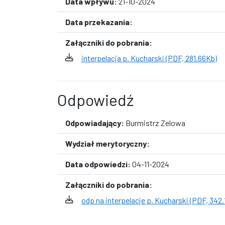
Data wpływu:
21-10-2024
Data przekazania:
Załączniki do pobrania:
interpelacja p. Kucharski (PDF, 281.66Kb)
Odpowiedź
Odpowiadający:
Burmistrz Zelowa
Wydział merytoryczny:
Data odpowiedzi:
04-11-2024
Załączniki do pobrania:
odp na interpelacje p. Kucharski (PDF, 342.